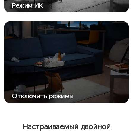
Режим ИК
Усовершенствованный ИК-алгоритм
обеспечивает четкие черно-белые снимки
даже в темноте.
Отключить режимы
Отключите все режимы ночного видения,
если нет необходимости в них: ИК
подсветку и прожектор.
Настраиваемый двойной