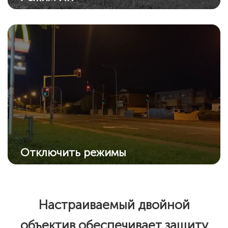
Усовершенствованный ИК-алгоритм
обеспечивает четкие черно-белые снимки
даже в темноте.
Отключить режимы
Отключите все режимы ночного видения,
если нет необходимости в них: ИК
подсветку и прожектор.
Настраиваемый двойной
объектив обеспечивает защиту