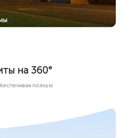
мы
ы ночного видения,
ти в них: ИК
ор.
ты на 360°
 обеспечивая полную