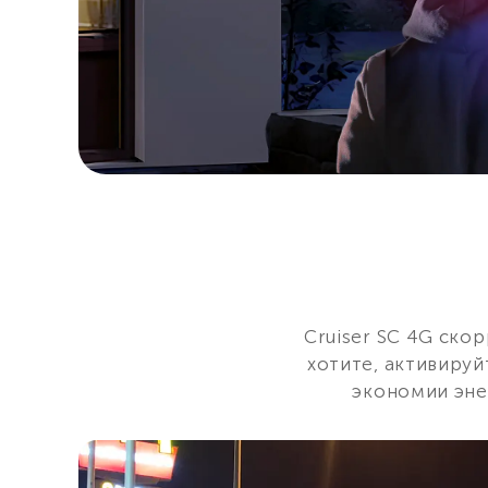
Cruiser SC 4G ско
хотите, активируй
экономии эне