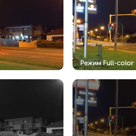
Режим Full-color
ной
Благодаря встроенн
ночное видение тепе
полноцветном режим