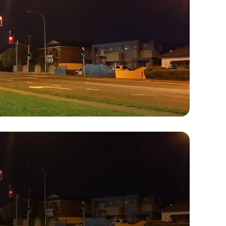
ому прожектору
рь работает в
е.