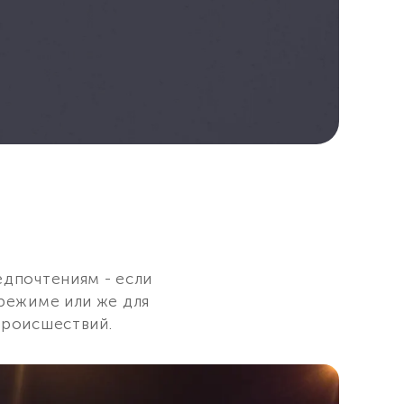
едпочтениям - если
 режиме или же для
происшествий.