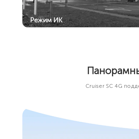
Режим ИК
Усовершенствованный ИК-алгоритм
обеспечивает четкие черно-белые сним
даже в темноте.
Панорамны
Cruiser SC 4G подд