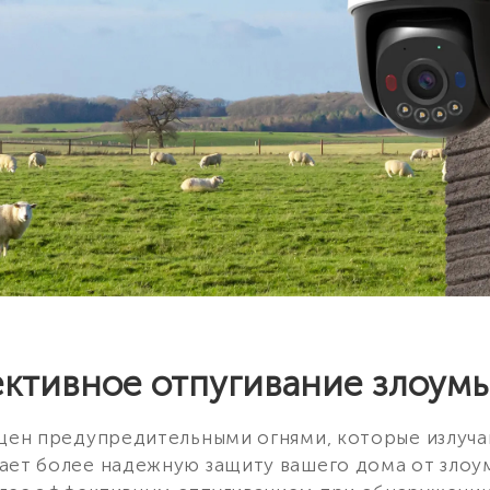
ективное отпугивание злоум
ащен предупредительными огнями, которые излуча
вает более надежную защиту вашего дома от зло