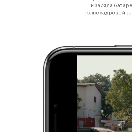
и заряда батар
полнокадровой зап