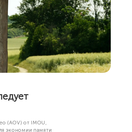
ледует
eo (AOV) от IMOU,
для экономии памяти