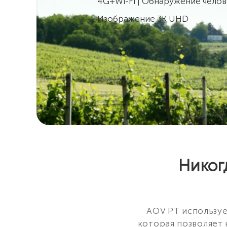
4G+Wi-Fi | Обнаружение чело
Изображение 3K UHD
Никогд
AOV PT используе
которая позволяет 