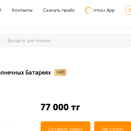
U
Контакты
Скачать прайс
Imou App
олнечных Батареях
5МП
77 000 тг
Оставить заявку
Где купить