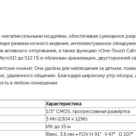
3-мегапиксельными модулями, обеспечивая суммарное разр
четыре режима ночного видения, интеллектуальное обнаруж
я активного отпугивания, а также функцию «One-Touch Call
ом MicroSD до 512 ГБ и облачным хранилищем, двусторонней 
детских комнат. Она удобна для наблюдения за детьми, по
ю, удалённого общению. Благодаря широкому углу обзора, 
ность в любом помещении.
Характеристика
1/3″ CMOS, прогрессивная развёртка
3 Мп (2304 × 1296)
ИК до 15 м
Фикс. 3,6 мм • FOV H 91° · V 47° · D 107°