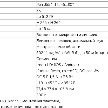
Pan 355° · Tilt −5…80°
8×
до 512 ГБ
H.265 / H.264
до 15 к/с
Встроенные микрофон и динамик
Движение, человек, аномальный звук
Настраиваемые области
802.11 b/g/n/ax (Wi-Fi 6), до 50 м (откр. 
Совместим
Imou Life (iOS / Android)
Кнопка Reset, microSD, DC-разъём
DC 5 В 1,5 А, < 7,5 Вт
−10…+45 °C • ≤ 95 % RH
77,4 × 77,4 × 106,8 мм
200 г
ния, кабель, монтажная пластина,
н размещения, краткое руководство