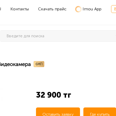
U
Контакты
Скачать прайс
Imou App
 Видеокамера
6МП
32 900 тг
Оставить заявку
Где купить