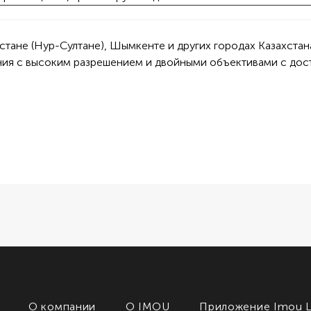
 Астане (Нур-Султане), Шымкенте и других городах Казахст
я с высоким разрешением и двойными объективами с доста
О компании
О IMOU
Приложение Imou L