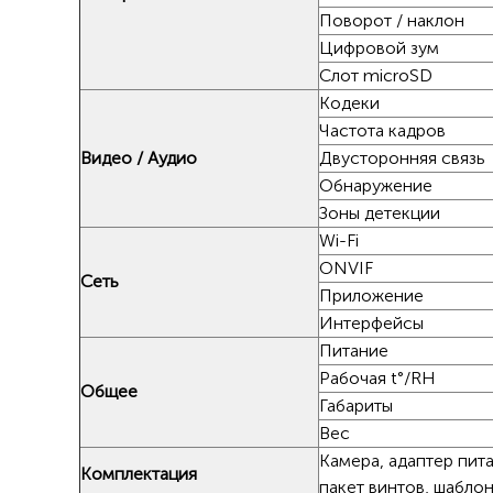
Поворот / наклон
Цифровой зум
Слот microSD
Кодеки
Частота кадров
Видео / Аудио
Двусторонняя связь
Обнаружение
Зоны детекции
Wi-Fi
ONVIF
Сеть
Приложение
Интерфейсы
Питание
Рабочая t°/RH
Общее
Габариты
Вес
Камера, адаптер пита
Комплектация
пакет винтов, шабло