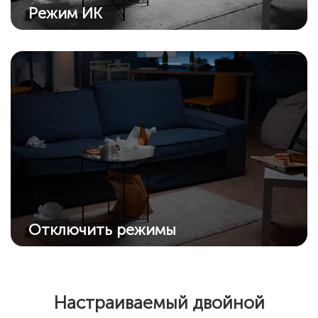
Режим ИК
Усовершенствованный ИК-алгоритм
обеспечивает четкие черно-белые снимки
даже в темноте.
Отключить режимы
Отключите все режимы ночного видения,
если нет необходимости в них: ИК
подсветку и прожектор.
Настраиваемый двойной