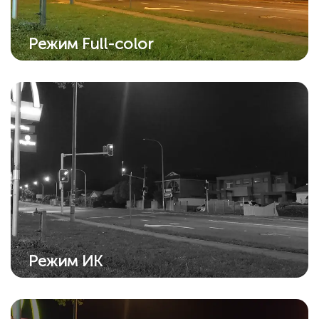
Режим Full-color
Благодаря встроенному прожектору
ночное видение теперь работает в
полноцветном режиме.
Режим ИК
Усовершенствованный ИК-алгоритм
обеспечивает четкие черно-белые снимки
даже в темноте.