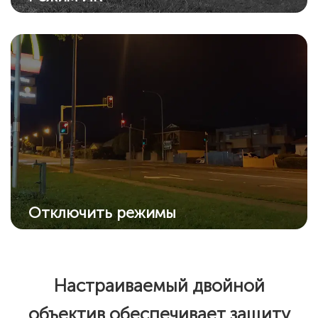
Усовершенствованный ИК-алгоритм
обеспечивает четкие черно-белые снимки
даже в темноте.
Отключить режимы
Отключите все режимы ночного видения,
если нет необходимости в них: ИК
подсветку и прожектор.
Настраиваемый двойной
объектив обеспечивает защиту