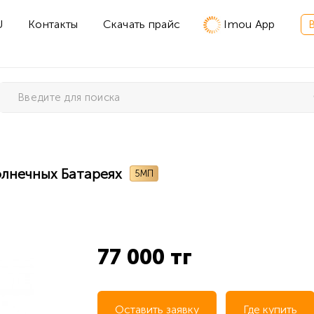
U
Контакты
Скачать прайс
Imou App
олнечных Батареях
5МП
77 000 тг
Оставить заявку
Где купить