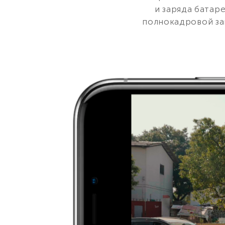
и заряда батар
полнокадровой зап