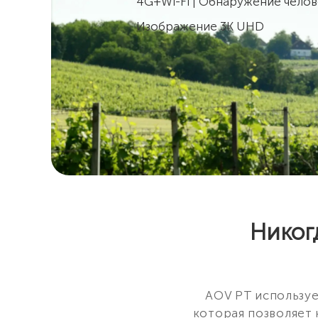
4G+Wi-Fi | Обнаружение чело
Изображение 3K UHD
Никогд
AOV PT используе
которая позволяет 