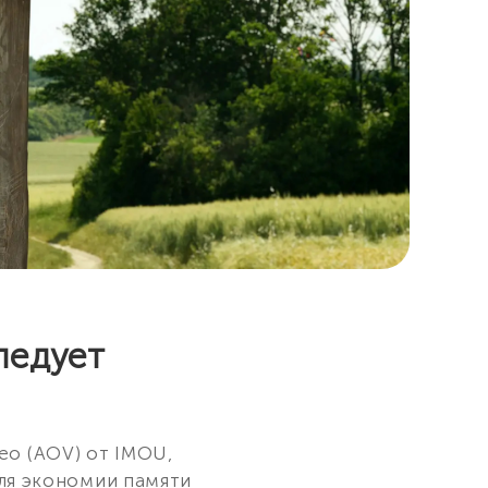
ледует
eo (AOV) от IMOU,
для экономии памяти