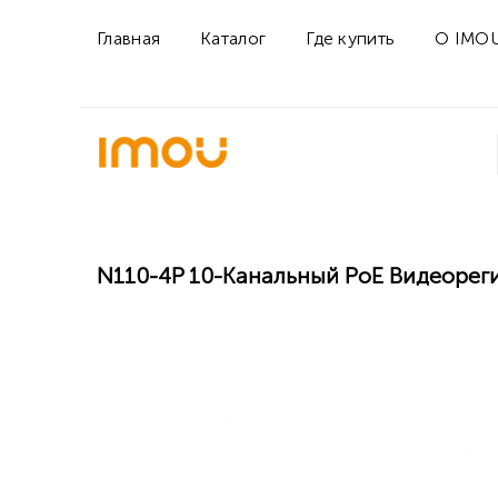
Главная
Каталог
Где купить
О IMO
N110-4P 10-Канальный PoE Видеорег