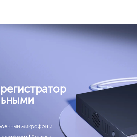
регистратор
льными
строенный микрофон и
х платформ | Выходы