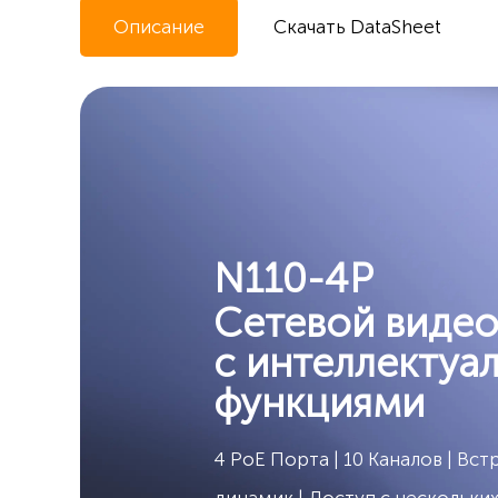
Описание
Скачать DataSheet
N110-4P
Сетевой видео
с интеллектуа
функциями
4 PoE Порта | 10 Каналов | В
динамик | Доступ с нескольки