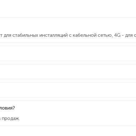
ят для стабильных инсталляций с кабельной сетью, 4G - для
словия?
м продаж.