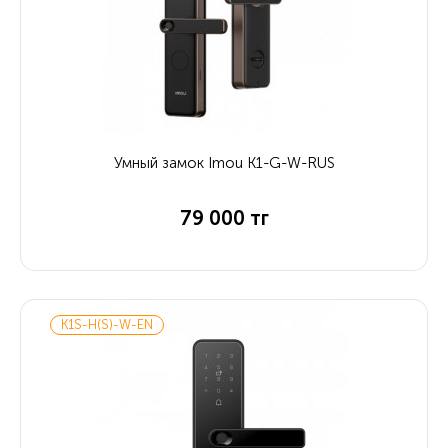
Умный замок Imou K1-G-W-RUS
79 000 тг
K1S-H(S)-W-EN